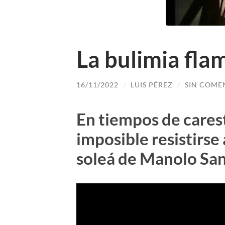
La bulimia fla
16/11/2022
/
LUIS PÉREZ
/
SIN COME
En tiempos de carest
imposible resistirse
soleá de Manolo Sa