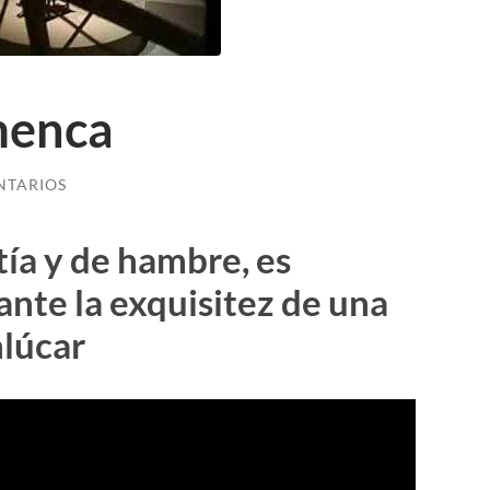
menca
NTARIOS
ía y de hambre, es
 ante la exquisitez de una
nlúcar