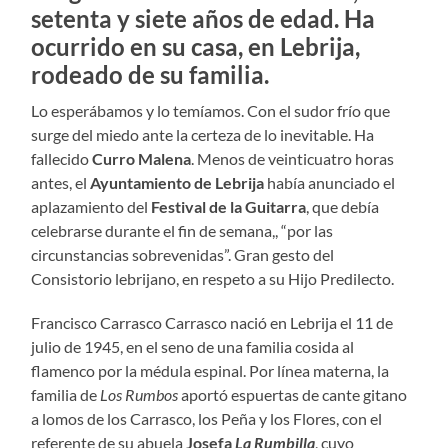
setenta y siete años de edad. Ha
ocurrido en su casa, en Lebrija,
rodeado de su familia.
Lo esperábamos y lo temíamos. Con el sudor frío que
surge del miedo ante la certeza de lo inevitable. Ha
fallecido
Curro Malena
. Menos de veinticuatro horas
antes, el
Ayuntamiento de Lebrija
había anunciado el
aplazamiento del
Festival de la Guitarra
, que debía
celebrarse durante el fin de semana,, “por las
circunstancias sobrevenidas”. Gran gesto del
Consistorio lebrijano, en respeto a su Hijo Predilecto.
Francisco Carrasco Carrasco nació en Lebrija el 11 de
julio de 1945, en el seno de una familia cosida al
flamenco por la médula espinal. Por línea materna, la
familia de
Los Rumbos
aportó espuertas de cante gitano
a lomos de los Carrasco, los Peña y los Flores, con el
referente de su abuela
Josefa
La Rumbilla
, cuyo