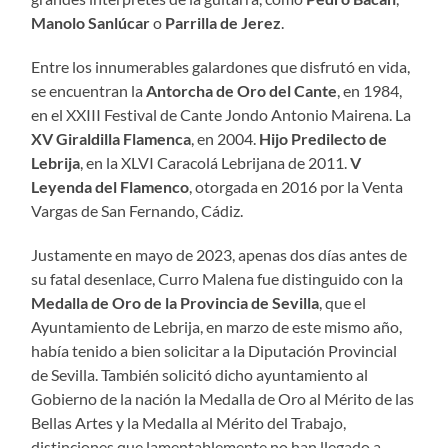
Manolo Sanlúcar
o
Parrilla de Jerez
.
Entre los innumerables galardones que disfrutó en vida,
se encuentran la
Antorcha de Oro del Cante
, en 1984,
en el XXIII Festival de Cante Jondo Antonio Mairena. La
XV Giraldilla Flamenca
, en 2004.
Hijo Predilecto de
Lebrija
, en la XLVI Caracolá Lebrijana de 2011.
V
Leyenda del Flamenco
, otorgada en 2016 por la Venta
Vargas de San Fernando, Cádiz.
Justamente en mayo de 2023, apenas dos días antes de
su fatal desenlace, Curro Malena fue distinguido con la
Medalla de Oro de la Provincia de Sevilla
, que el
Ayuntamiento de Lebrija, en marzo de este mismo año,
había tenido a bien solicitar a la Diputación Provincial
de Sevilla. También solicitó dicho ayuntamiento al
Gobierno de la nación la Medalla de Oro al Mérito de las
Bellas Artes y la Medalla al Mérito del Trabajo,
distinciones que lamentablemente no han llegado a